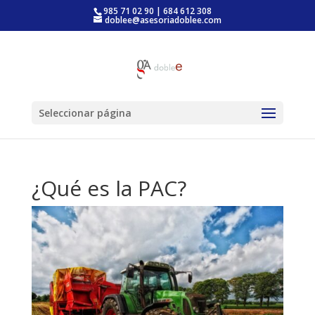
985 71 02 90 | 684 612 308
doblee@asesoriadoblee.com
Seleccionar página
¿Qué es la PAC?